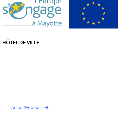
HÔTEL DE VILLE
4 Rue de l'hôtel de ville
97670 CHICONI
Tel : +262 269 62 16 90
Fax : +262 269 62 30 49
Accès Webmail
Horaire Public: