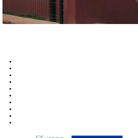
Agenda Culturel et Sportif
Bibliothèque Municipale
Centre Communal (CCAS)
Annuaire de la Ville
Abonner Newsletter
Désabonner Newsletter
Association Chiconi FM
Festival Milatsika
Payer Sa Facture Électricité
Payer Sa Facture Eau