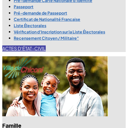
Pré-demande Carte Nationale d'Identité
Passeport
Pré-demande de Passeport
Certificat de Nationalité Francaise
Liste Électorales
Vérification d'Inscription sur la Liste Électorales
Recensement Citoyen / Militaire"
ACTES D'ÉTAT-CIVIL
Famille