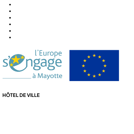
Abonner Newsletter
Désabonner Newsletter
Association Chiconi FM
Festival Milatsika
Payer Sa Facture Électricité
Payer Sa Facture Eau
HÔTEL DE VILLE
4 Rue de l'hôtel de ville
97670 CHICONI
Tel : +262 269 62 16 90