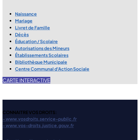
Naissance
Mariage
Livret de Famille
Décès
Éducation / Scolaire
Autorisations des Mineurs
Établissements Scolaires
Bibliothèque Municipale
Centre Communal d'Action Sociale
CARTE INTERACTIVE
CONNAITRE VOS DROITS:
- www.vosdroits.service-public.fr
- www.vos-droits.justice.gouv.fr