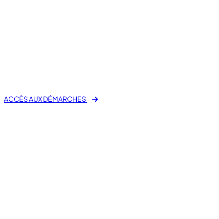
fas fa-laptop-file
E-Démarche Administrative
ACCÈS AUX DÉMARCHES
Mes démarches en ligne