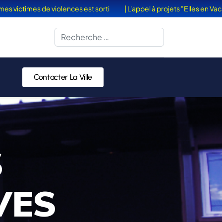
mes de violences est sorti
| L'appel à projets "Elles en Vacances" 
Rechercher
Contacter La Ville
S
VES