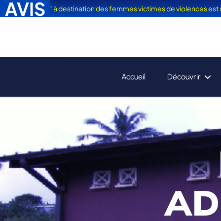
AVIS
acances" à destination des femmes victimes de violences est sorti
Accueil
Découvrir
AD