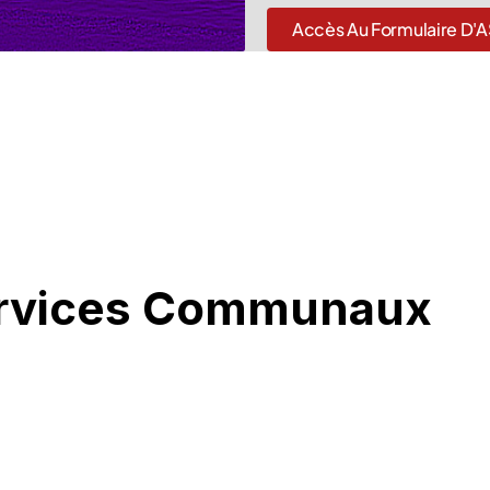
Accès Au Formulaire D'A
ervices Communaux