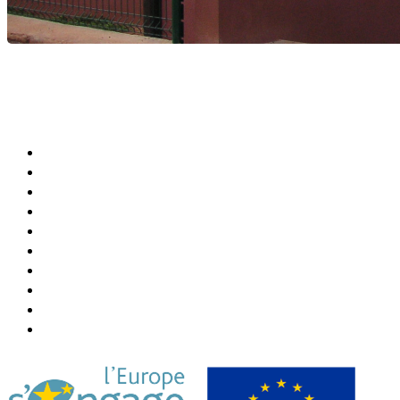
Agenda Culturel et Sportif
Bibliothèque Municipale
Centre Communal (CCAS)
Annuaire de la Ville
Abonner Newsletter
Désabonner Newsletter
Association Chiconi FM
Festival Milatsika
Payer Sa Facture Électricité
Payer Sa Facture Eau