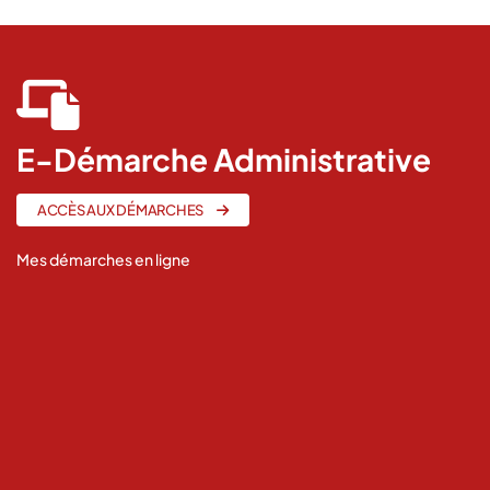
fas
fa-
laptop-
E-Démarche Administrative
file
ACCÈS AUX DÉMARCHES
Mes démarches en ligne