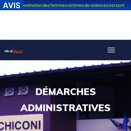
AVIS
nces" à destination des femmes victimes de violences est sorti
| L
DÉMARCHES
ADMINISTRATIVES