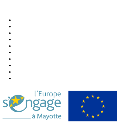
Agenda Culturel et Sportif
Bibliothèque Municipale
Centre Communal (CCAS)
Annuaire de la Ville
Abonner Newsletter
Désabonner Newsletter
Association Chiconi FM
Festival Milatsika
Payer Sa Facture Électricité
Payer Sa Facture Eau