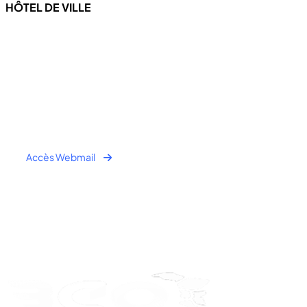
HÔTEL DE VILLE
4 Rue de l'hôtel de ville
97670 CHICONI
Tel : +262 269 62 16 90
Fax : +262 269 62 30 49
Accès Webmail
Horaire Public:
- Lundi au Jeudi : 7h00 à 12h00 / 13h30 à 16h30
- Vendredi : 7h00 à 11h00