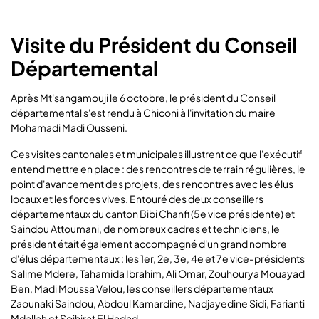
Visite du Président du Conseil
Départemental
Après Mt'sangamouji le 6 octobre, le président du Conseil
départemental s'est rendu à Chiconi à l'invitation du maire
Mohamadi Madi Ousseni.
Ces visites cantonales et municipales illustrent ce que l'exécutif
entend mettre en place : des rencontres de terrain régulières, le
point d'avancement des projets, des rencontres avec les élus
locaux et les forces vives. Entouré des deux conseillers
départementaux du canton Bibi Chanfi (5e vice présidente) et
Saindou Attoumani, de nombreux cadres et techniciens, le
président était également accompagné d'un grand nombre
d'élus départementaux : les 1er, 2e, 3e, 4e et 7e vice-présidents
Salime Mdere, Tahamida Ibrahim, Ali Omar, Zouhourya Mouayad
Ben, Madi Moussa Velou, les conseillers départementaux
Zaounaki Saindou, Abdoul Kamardine, Nadjayedine Sidi, Farianti
Mdallah et Soihirat El Hadad.