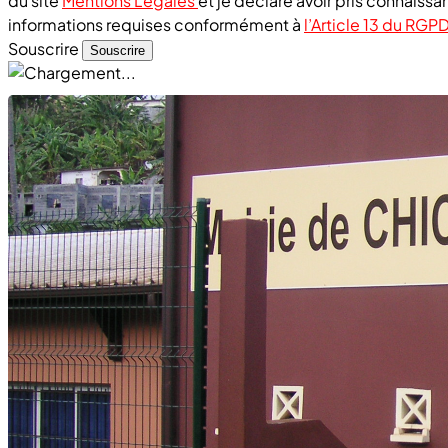
du site
Mentions Légales
et je déclare avoir pris connaiss
informations requises conformément à
l’Article 13 du RGP
Souscrire