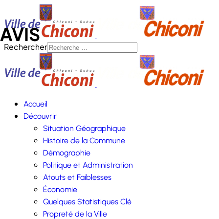
AVIS
Rechercher
es" à destination des femmes victimes de violences est sorti
Accueil
Découvrir
Situation Géographique
Histoire de la Commune
Démographie
Politique et Administration
Atouts et Faiblesses
Économie
Quelques Statistiques Clé
Propreté de la Ville