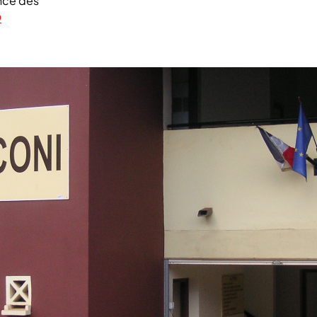
ance des
D