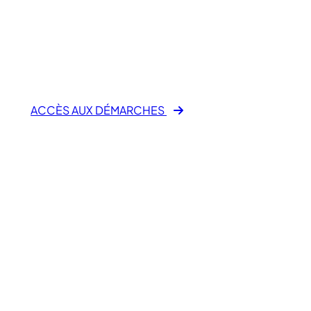
E-Démarche
Administrative
ACCÈS AUX DÉMARCHES
Mes démarches en ligne