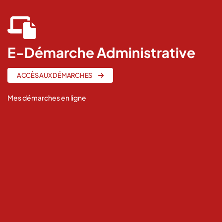
fas
fa-
laptop-
E-Démarche Administrative
file
ACCÈS AUX DÉMARCHES
Mes démarches en ligne