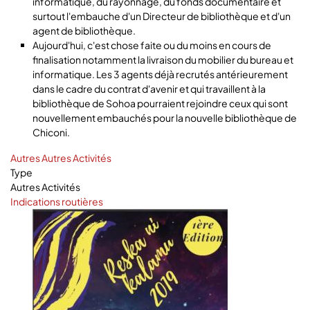
informatique, du rayonnage, du fonds documentaire et
surtout l'embauche d'un Directeur de bibliothèque et d'un
agent de bibliothèque.
Aujourd'hui, c'est chose faite ou du moins en cours de
finalisation notamment la livraison du mobilier du bureau et
informatique. Les 3 agents déjà recrutés antérieurement
dans le cadre du contrat d'avenir et qui travaillent à la
bibliothèque de Sohoa pourraient rejoindre ceux qui sont
nouvellement embauchés pour la nouvelle bibliothèque de
Chiconi.
Autres
Autres Activités
Type
Autres Activités
Indications routières