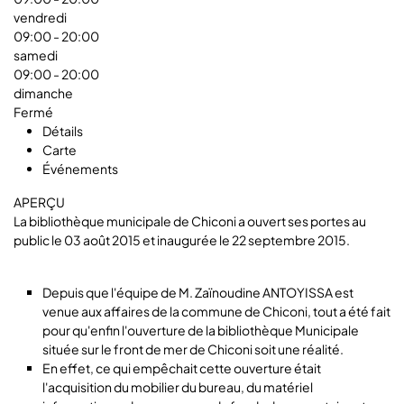
vendredi
09:00
- 20:00
samedi
09:00
- 20:00
dimanche
Fermé
Détails
Carte
Événements
APERÇU
La bibliothèque municipale de Chiconi a ouvert ses portes au
public le 03 août 2015 et inaugurée le 22 septembre 2015.
Depuis que l'équipe de M. Zaïnoudine ANTOYISSA est
venue aux affaires de la commune de Chiconi, tout a été fait
pour qu'enfin l'ouverture de la bibliothèque Municipale
située sur le front de mer de Chiconi soit une réalité.
En effet, ce qui empêchait cette ouverture était
l'acquisition du mobilier du bureau, du matériel