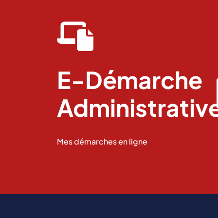
fas
fa-
laptop-
file
E-Démarche
Administrativ
Mes démarches en ligne