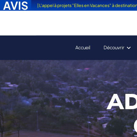
AVIS
| L'appel à projets "Elles en Vacances" à destinati
Accueil
Découvrir
AD