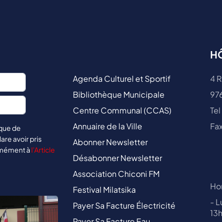
HÔ
Agenda Culturel et Sportif
4 R
Bibliothèque Municipale
97
Centre Communal (CCAS)
Tel
Annuaire de la Ville
Fax
ique de
lare avoir pris
Abonner Newsletter
rmément à
l’Article
Désabonner Newsletter
Association Chiconi FM
Hor
Festival Milatsika
- L
Payer Sa Facture Électricité
13
Payer Sa Facture Eau