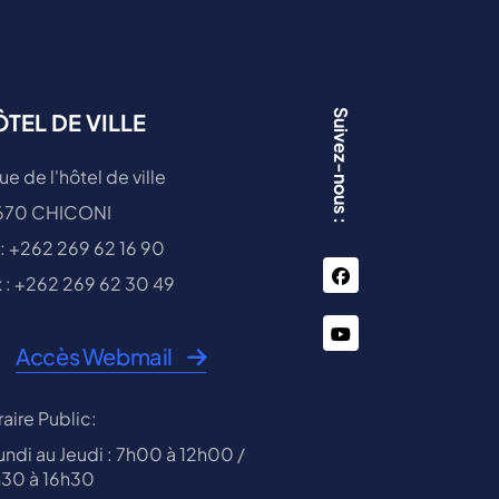
Suivez-nous :
TEL DE VILLE
ue de l'hôtel de ville
670 CHICONI
 : +262 269 62 16 90
facebook
 : +262 269 62 30 49
You
Accès Webmail
Tube
aire Public:
undi au Jeudi : 7h00 à 12h00 /
h30 à 16h30