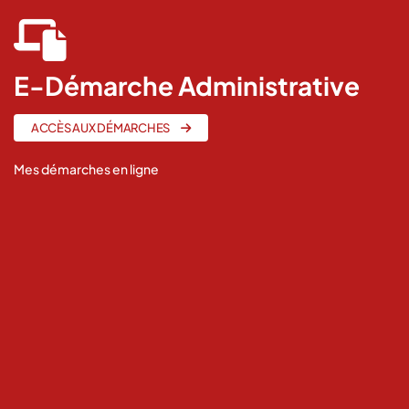
fas
fa-
laptop-
E-Démarche Administrative
file
ACCÈS AUX DÉMARCHES
Mes démarches en ligne