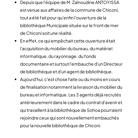
Depuis que l'équipe de M. Zaïnoudine ANTOYISSA
est venue aux affaires de la commune de Chiconi,
tout a été fait pour qu'enfin l'ouverture de la
bibliothèque Municipale située sur le front de mer
de Chiconi soit une réalité.
En effet, ce qui empêchait cette ouverture était
l'acquisition du mobilier du bureau, du matériel
informatique, du rayonnage, du fonds
documentaire et surtout l'embauche d'un Directeur
de bibliothèque et d'un agent de bibliothèque.
Aujourd'hui, c'est chose faite ou du moins en cours
de finalisation notamment la livraison du mobilier du
bureau et informatique. Les 3 agents déjà recrutés
antérieurement dans le cadre du contrat d'avenir et
qui travaillent à la bibliothèque de Sohoa pourraient
rejoindre ceux qui sont nouvellement embauchés
pour la nouvelle bibliothèque de Chiconi.