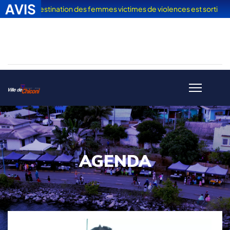
AVIS
es" à destination des femmes victimes de violences est sorti
| L'a
AGENDA