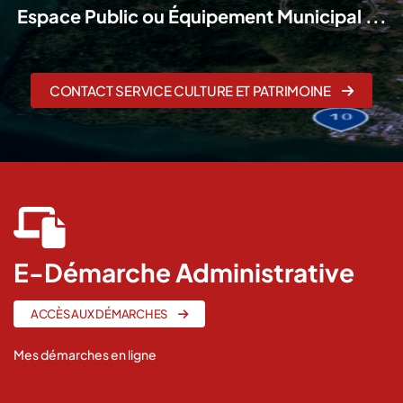
Espace Public ou Équipement Municipal ...
CONTACT SERVICE CULTURE ET PATRIMOINE
fas
fa-
laptop-
E-Démarche Administrative
file
ACCÈS AUX DÉMARCHES
Mes démarches en ligne