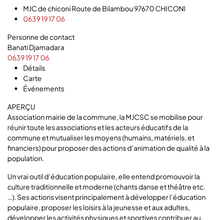
MJC de chiconi Route de Bilambou 97670 CHICONI
0639 19 17 06
Personne de contact
Banati Djamadara
0639 19 17 06
Détails
Carte
Événements
APERÇU
Association mairie de la commune, la MJCSC se mobilise pour
réunir toute les associations et les acteurs éducatifs de la
commune et mutualiser les moyens (humains, matériels, et
financiers) pour proposer des actions d’animation de qualité à la
population.
Un vrai outil d’éducation populaire, elle entend promouvoir la
culture traditionnelle et moderne (chants danse et théâtre etc.
…). Ses actions visent principalement à développer l’éducation
populaire, proposer les loisirs à la jeunesse et aux adultes,
développer les activités physiques et sportives contribuer au