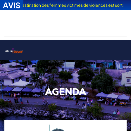
AVIS
es" à destination des femmes victimes de violences est sorti
| L'ap
AGENDA