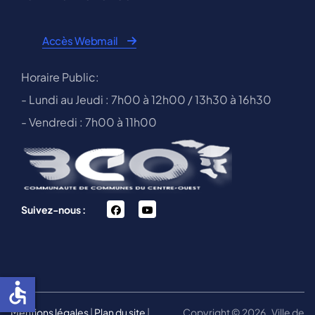
Accès Webmail
Horaire Public:
- Lundi au Jeudi : 7h00 à 12h00 / 13h30 à 16h30
- Vendredi : 7h00 à 11h00
facebook
You
Suivez-nous :
Tube
accessible
Mentions légales
|
Plan du site
|
Copyright © 2026 , Ville de