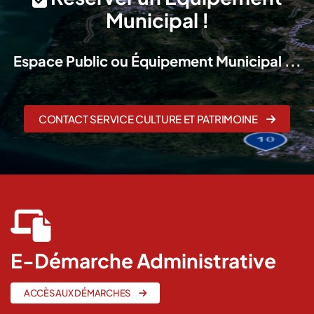
Municipal !
Espace Public ou Équipement Municipal ...
CONTACT SERVICE CULTURE ET PATRIMOINE
fas
fa-
laptop-
E-Démarche Administrative
file
ACCÈS AUX DÉMARCHES