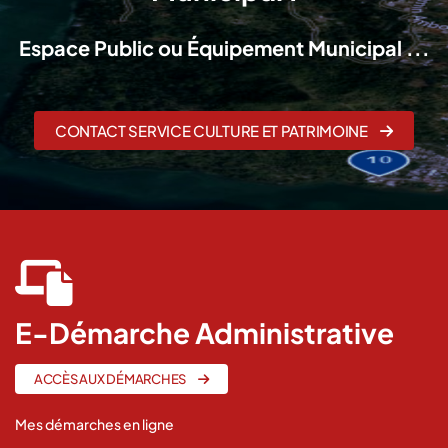
Espace Public ou Équipement Municipal ...
CONTACT SERVICE CULTURE ET PATRIMOINE
fas
fa-
laptop-
E-Démarche Administrative
file
ACCÈS AUX DÉMARCHES
Mes démarches en ligne