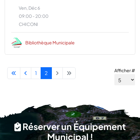
Ven, Déc 6
09:00 - 20:00
CHICONI
Bibliothèque Municipale
Afficher #
1
2
Réserver un Équipement
Municipal !