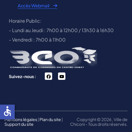
Accès Webmail
Horaire Public:
- Lundi au Jeudi : 7h00 à 12h00 / 13h30 à 16h30
- Vendredi : 7h00 à 11h00
facebook
You
Suivez-nous :
Tube
accessible
Mentions légales
|
Plan du site
|
Copyright © 2026 , Ville de
Support du site
Chiconi - Tous droits réservés.