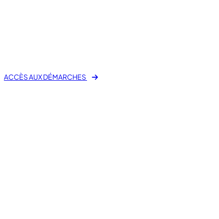
fas fa-laptop-file
E-Démarche Administrative
ACCÈS AUX DÉMARCHES
Mes démarches en ligne