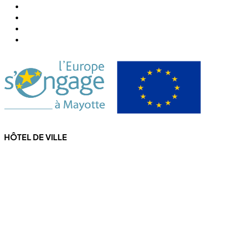
Association Chiconi FM
Festival Milatsika
Payer Sa Facture Électricité
Payer Sa Facture Eau
HÔTEL DE VILLE
4 Rue de l'hôtel de ville
97670 CHICONI
Tel : +262 269 62 16 90
Fax : +262 269 62 30 49