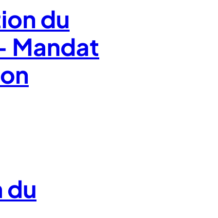
tion du
 - Mandat
on
n du