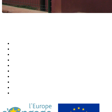
Agenda Culturel et Sportif
Bibliothèque Municipale
Centre Communal (CCAS)
Annuaire de la Ville
Abonner Newsletter
Désabonner Newsletter
Association Chiconi FM
Festival Milatsika
Payer Sa Facture Électricité
Payer Sa Facture Eau