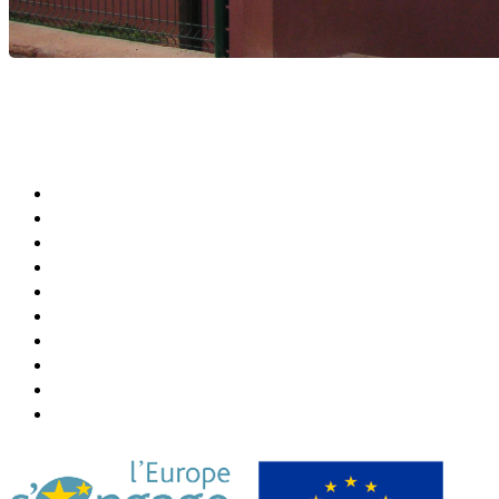
Agenda Culturel et Sportif
Bibliothèque Municipale
Centre Communal (CCAS)
Annuaire de la Ville
Abonner Newsletter
Désabonner Newsletter
Association Chiconi FM
Festival Milatsika
Payer Sa Facture Électricité
Payer Sa Facture Eau