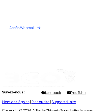
Tel : +262 269 62 16 90
Fax : +262 269 62 30 49
Accès Webmail
Horaire Public:
- Lundi au Jeudi : 7h00 à 12h00 / 13h30 à 16h30
- Vendredi : 7h00 à 11h00
Suivez-nous :
facebook
You Tube
Mentions légales
|
Plan du site
|
Support du site
Copyright © 2026 , Ville de Chiconi - Tous droits réservés.