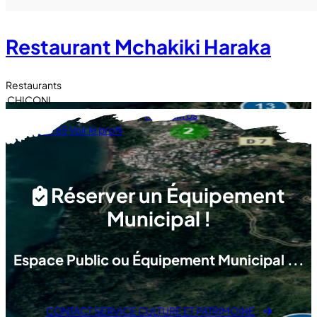
Restaurant Mchakiki Haraka
Restaurants
CHICONI
Petit déjeuner et Restauration
Plus d'infos
0269 60 61 65
Voir le profil
Réserver un Équipement
Municipal !
Espace Public ou Équipement Municipal ...
CONTACT SERVICE CULTURE ET PATRIMOINE