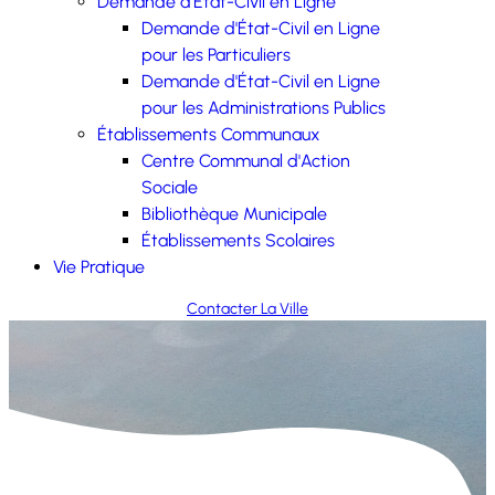
Demande d'État-Civil en Ligne
Demande d'État-Civil en Ligne
pour les Particuliers
Demande d'État-Civil en Ligne
pour les Administrations Publics
Établissements Communaux
Centre Communal d'Action
Sociale
Bibliothèque Municipale
Établissements Scolaires
Vie Pratique
Contacter La Ville