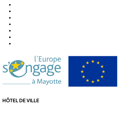
Annuaire de la Ville
Abonner Newsletter
Désabonner Newsletter
Association Chiconi FM
Festival Milatsika
Payer Sa Facture Électricité
Payer Sa Facture Eau
HÔTEL DE VILLE
4 Rue de l'hôtel de ville
97670 CHICONI