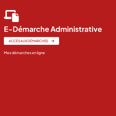
fas
fa-
laptop-
E-Démarche Administrative
file
ACCÈS AUX DÉMARCHES
Mes démarches en ligne