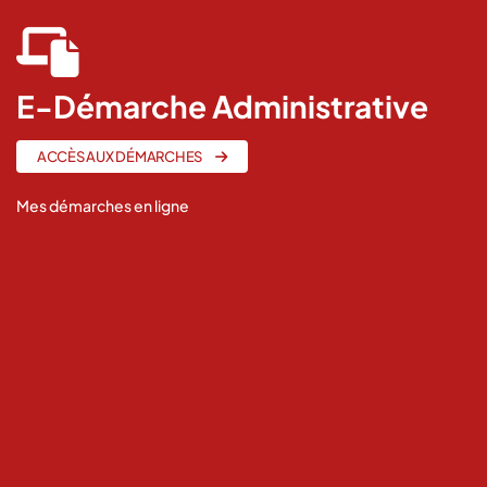
fas
fa-
laptop-
E-Démarche Administrative
file
ACCÈS AUX DÉMARCHES
Mes démarches en ligne